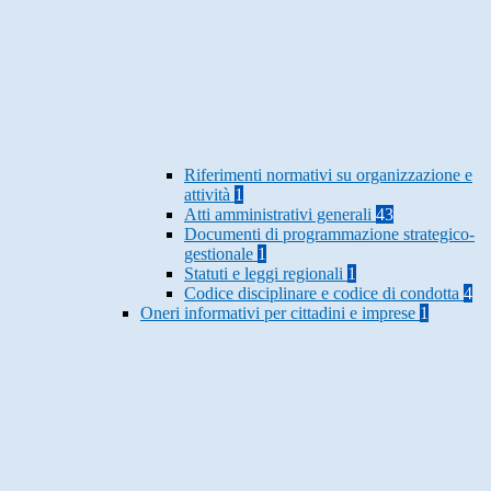
Riferimenti normativi su organizzazione e
attività
1
Atti amministrativi generali
43
Documenti di programmazione strategico-
gestionale
1
Statuti e leggi regionali
1
Codice disciplinare e codice di condotta
4
Oneri informativi per cittadini e imprese
1