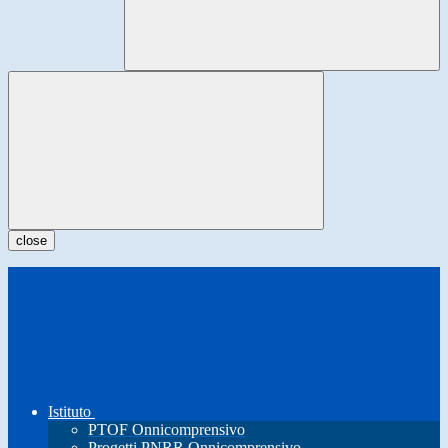
close
Istituto
PTOF Onnicomprensivo
Progetti PNRR Onnicomprensivo