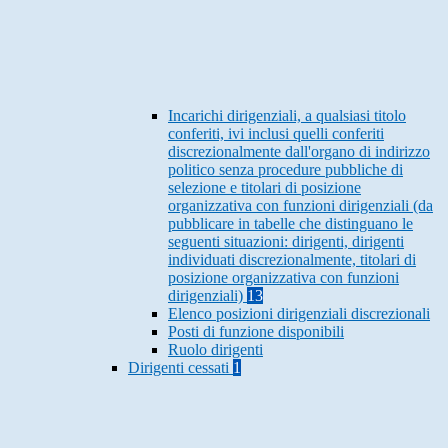
Incarichi dirigenziali, a qualsiasi titolo
conferiti, ivi inclusi quelli conferiti
discrezionalmente dall'organo di indirizzo
politico senza procedure pubbliche di
selezione e titolari di posizione
organizzativa con funzioni dirigenziali (da
pubblicare in tabelle che distinguano le
seguenti situazioni: dirigenti, dirigenti
individuati discrezionalmente, titolari di
posizione organizzativa con funzioni
dirigenziali)
13
Elenco posizioni dirigenziali discrezionali
Posti di funzione disponibili
Ruolo dirigenti
Dirigenti cessati
1