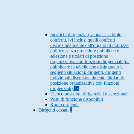
Incarichi dirigenziali, a qualsiasi titolo
conferiti, ivi inclusi quelli conferiti
discrezionalmente dall'organo di indirizzo
politico senza procedure pubbliche di
selezione e titolari di posizione
organizzativa con funzioni dirigenziali (da
pubblicare in tabelle che distinguano le
seguenti situazioni: dirigenti, dirigenti
individuati discrezionalmente, titolari di
posizione organizzativa con funzioni
dirigenziali)
13
Elenco posizioni dirigenziali discrezionali
Posti di funzione disponibili
Ruolo dirigenti
Dirigenti cessati
1