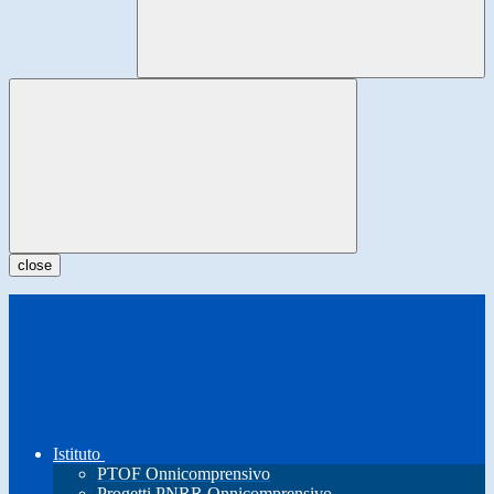
close
Istituto
PTOF Onnicomprensivo
Progetti PNRR Onnicomprensivo