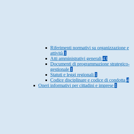
Riferimenti normativi su organizzazione e
attività
1
Atti amministrativi generali
43
Documenti di programmazione strategico-
gestionale
1
Statuti e leggi regionali
1
Codice disciplinare e codice di condotta
4
Oneri informativi per cittadini e imprese
1