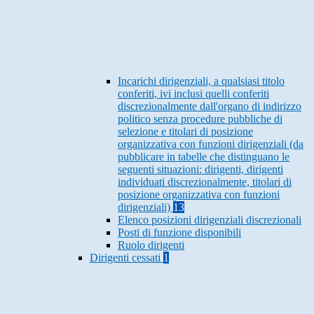
Incarichi dirigenziali, a qualsiasi titolo
conferiti, ivi inclusi quelli conferiti
discrezionalmente dall'organo di indirizzo
politico senza procedure pubbliche di
selezione e titolari di posizione
organizzativa con funzioni dirigenziali (da
pubblicare in tabelle che distinguano le
seguenti situazioni: dirigenti, dirigenti
individuati discrezionalmente, titolari di
posizione organizzativa con funzioni
dirigenziali)
13
Elenco posizioni dirigenziali discrezionali
Posti di funzione disponibili
Ruolo dirigenti
Dirigenti cessati
1