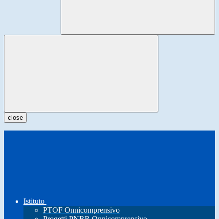
close
Istituto
PTOF Onnicomprensivo
Progetti PNRR Onnicomprensivo