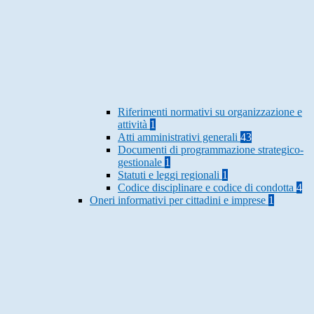
Riferimenti normativi su organizzazione e
attività
1
Atti amministrativi generali
43
Documenti di programmazione strategico-
gestionale
1
Statuti e leggi regionali
1
Codice disciplinare e codice di condotta
4
Oneri informativi per cittadini e imprese
1