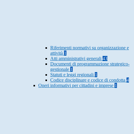
Riferimenti normativi su organizzazione e
attività
1
Atti amministrativi generali
43
Documenti di programmazione strategico-
gestionale
1
Statuti e leggi regionali
1
Codice disciplinare e codice di condotta
4
Oneri informativi per cittadini e imprese
1