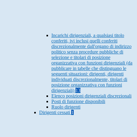
Incarichi dirigenziali, a qualsiasi titolo
conferiti, ivi inclusi quelli conferiti
discrezionalmente dall'organo di indirizzo
politico senza procedure pubbliche di
selezione e titolari di posizione
organizzativa con funzioni dirigenziali (da
pubblicare in tabelle che distinguano le
seguenti situazioni: dirigenti, dirigenti
individuati discrezionalmente, titolari di
posizione organizzativa con funzioni
dirigenziali)
13
Elenco posizioni dirigenziali discrezionali
Posti di funzione disponibili
Ruolo dirigenti
Dirigenti cessati
1