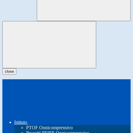
close
Istituto
PTOF Onnicomprensivo
Progetti PNRR Onnicomprensivo