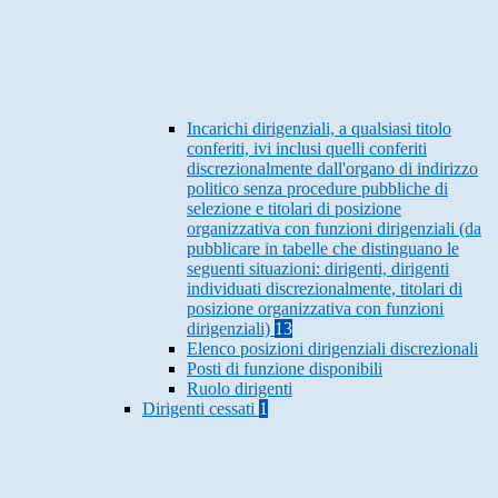
Incarichi dirigenziali, a qualsiasi titolo
conferiti, ivi inclusi quelli conferiti
discrezionalmente dall'organo di indirizzo
politico senza procedure pubbliche di
selezione e titolari di posizione
organizzativa con funzioni dirigenziali (da
pubblicare in tabelle che distinguano le
seguenti situazioni: dirigenti, dirigenti
individuati discrezionalmente, titolari di
posizione organizzativa con funzioni
dirigenziali)
13
Elenco posizioni dirigenziali discrezionali
Posti di funzione disponibili
Ruolo dirigenti
Dirigenti cessati
1