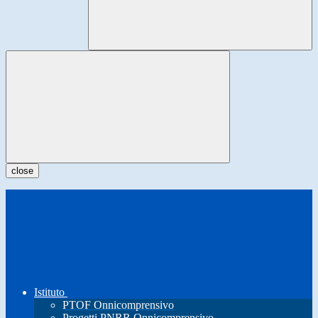
close
Istituto
PTOF Onnicomprensivo
Progetti PNRR Onnicomprensivo