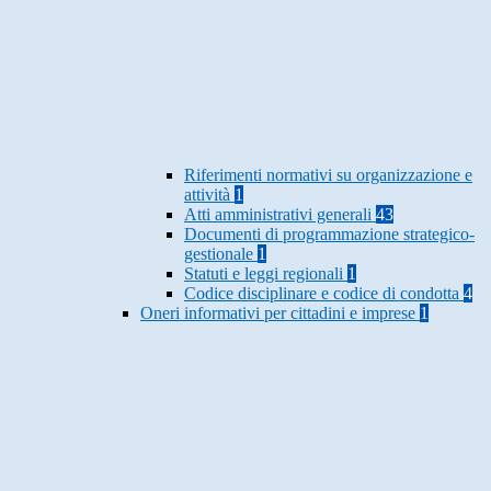
Riferimenti normativi su organizzazione e
attività
1
Atti amministrativi generali
43
Documenti di programmazione strategico-
gestionale
1
Statuti e leggi regionali
1
Codice disciplinare e codice di condotta
4
Oneri informativi per cittadini e imprese
1