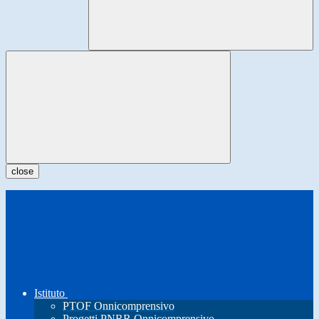
close
Istituto
PTOF Onnicomprensivo
Progetti PNRR Onnicomprensivo