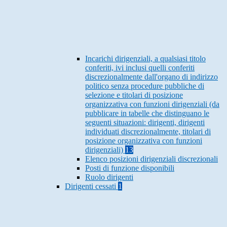
Incarichi dirigenziali, a qualsiasi titolo
conferiti, ivi inclusi quelli conferiti
discrezionalmente dall'organo di indirizzo
politico senza procedure pubbliche di
selezione e titolari di posizione
organizzativa con funzioni dirigenziali (da
pubblicare in tabelle che distinguano le
seguenti situazioni: dirigenti, dirigenti
individuati discrezionalmente, titolari di
posizione organizzativa con funzioni
dirigenziali)
13
Elenco posizioni dirigenziali discrezionali
Posti di funzione disponibili
Ruolo dirigenti
Dirigenti cessati
1