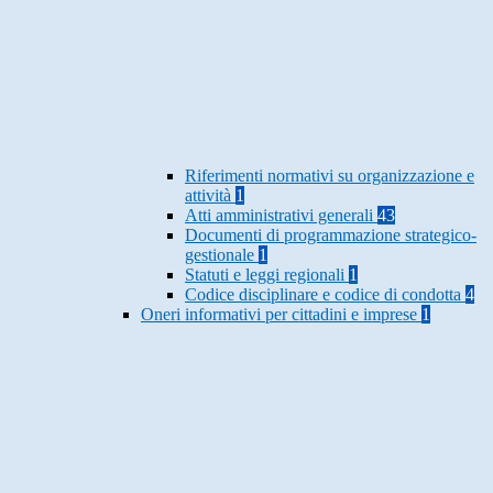
Riferimenti normativi su organizzazione e
attività
1
Atti amministrativi generali
43
Documenti di programmazione strategico-
gestionale
1
Statuti e leggi regionali
1
Codice disciplinare e codice di condotta
4
Oneri informativi per cittadini e imprese
1