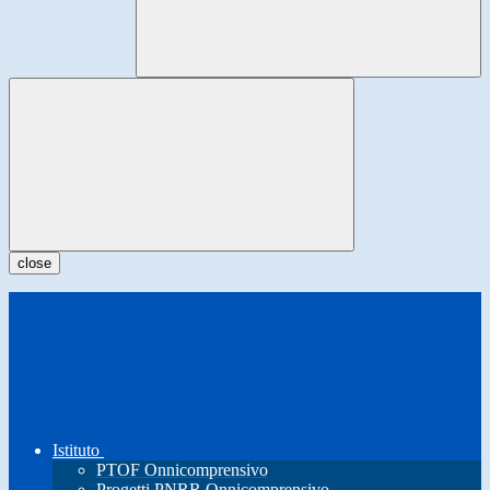
close
Istituto
PTOF Onnicomprensivo
Progetti PNRR Onnicomprensivo