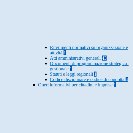
Riferimenti normativi su organizzazione e
attività
1
Atti amministrativi generali
43
Documenti di programmazione strategico-
gestionale
1
Statuti e leggi regionali
1
Codice disciplinare e codice di condotta
4
Oneri informativi per cittadini e imprese
1