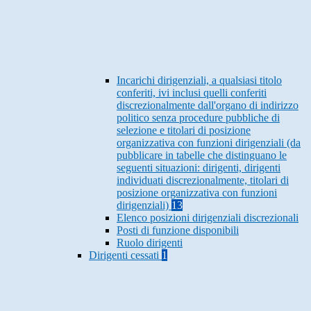
Incarichi dirigenziali, a qualsiasi titolo
conferiti, ivi inclusi quelli conferiti
discrezionalmente dall'organo di indirizzo
politico senza procedure pubbliche di
selezione e titolari di posizione
organizzativa con funzioni dirigenziali (da
pubblicare in tabelle che distinguano le
seguenti situazioni: dirigenti, dirigenti
individuati discrezionalmente, titolari di
posizione organizzativa con funzioni
dirigenziali)
13
Elenco posizioni dirigenziali discrezionali
Posti di funzione disponibili
Ruolo dirigenti
Dirigenti cessati
1