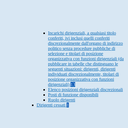
Incarichi dirigenziali, a qualsiasi titolo
conferiti, ivi inclusi quelli conferiti
discrezionalmente dall'organo di indirizzo
politico senza procedure pubbliche di
selezione e titolari di posizione
organizzativa con funzioni dirigenziali (da
pubblicare in tabelle che distinguano le
seguenti situazioni: dirigenti, dirigenti
individuati discrezionalmente, titolari di
posizione organizzativa con funzioni
dirigenziali)
13
Elenco posizioni dirigenziali discrezionali
Posti di funzione disponibili
Ruolo dirigenti
Dirigenti cessati
1