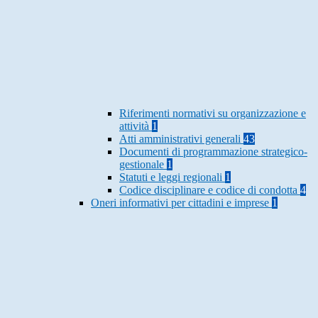
Riferimenti normativi su organizzazione e
attività
1
Atti amministrativi generali
43
Documenti di programmazione strategico-
gestionale
1
Statuti e leggi regionali
1
Codice disciplinare e codice di condotta
4
Oneri informativi per cittadini e imprese
1