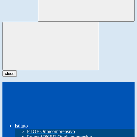
close
Istituto
PTOF Onnicomprensivo
Progetti PNRR Onnicomprensivo